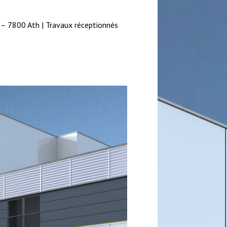
– 7800 Ath
| Travaux réceptionnés