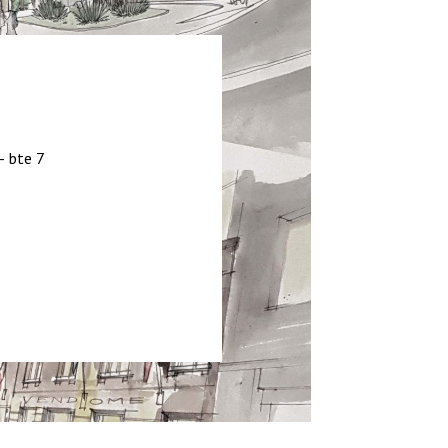
– bte 7