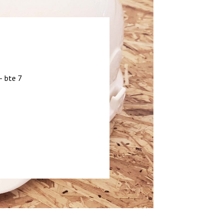
– bte 7