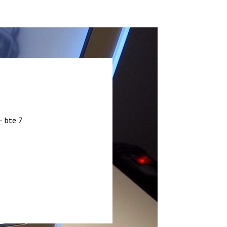
– bte 7