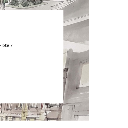
– bte 7