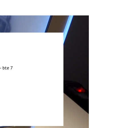
– bte 7