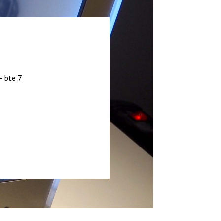
– bte 7